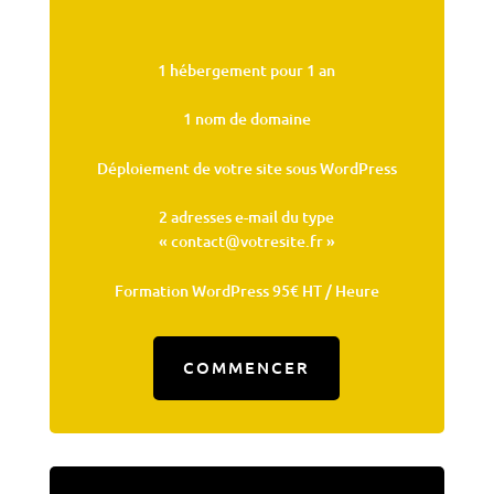
1 hébergement pour 1 an
1 nom de domaine
Déploiement de votre site sous WordPress
2 adresses e-mail du type
« contact@votresite.fr »
Formation WordPress 95€ HT / Heure
COMMENCER