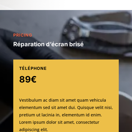
PRICING
Réparation d’écran brisé
TÉLÉPHONE
89€
Vestibulum ac diam sit amet quam vehicula
elementum sed sit amet dui. Quisque velit nisi,
pretium ut lacinia in, elementum id enim.
Lorem ipsum dolor sit amet, consectetur
adipiscing elit.